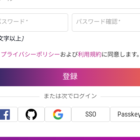
 文字以上)
プライバシーポリシー
および
利用規約
に同意します。
または次でログイン
SSO
Passke