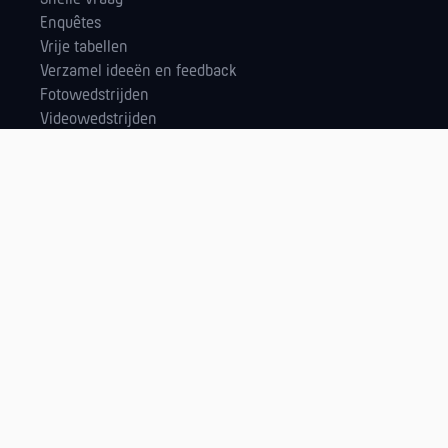
Enquêtes
Vrije tabellen
Verzamel ideeën en feedback
Fotowedstrijden
Videowedstrijden
Muziekwedstrijden
Landingspagina
Pairwise Vergelijking
Adventskalender
Ondersteuning
Aan de slag
PollUnit Help
Tutorials
Supportforum
support@pollunit.com
Tutorials