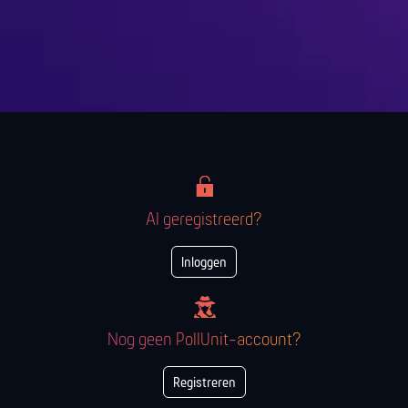
Al geregistreerd?
Inloggen
Nog geen PollUnit-account?
Registreren