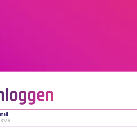
nloggen
-mail