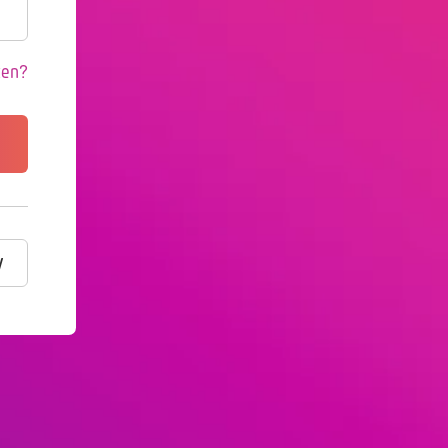
ten?
y