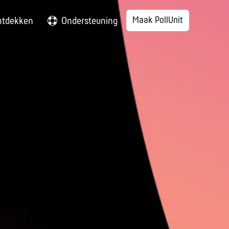
Maak PollUnit
ntdekken
Ondersteuning