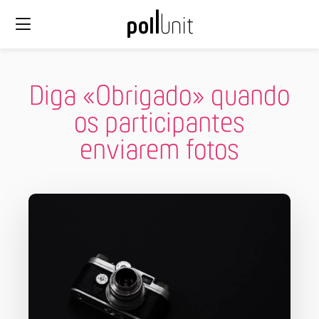
Diga «Obrigado» quando
os participantes
enviarem fotos