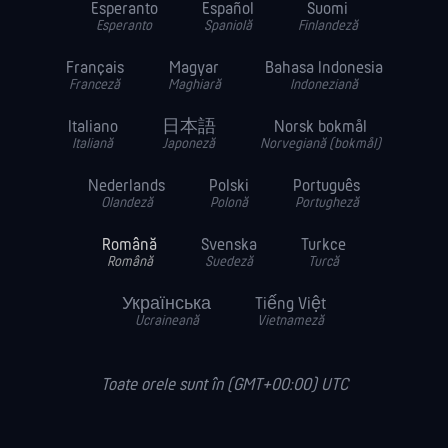
Esperanto
Español
Suomi
Esperanto
Spaniolă
Finlandeză
Français
Magyar
Bahasa Indonesia
Franceză
Maghiară
Indoneziană
Italiano
日本語
Norsk bokmål
Italiană
Japoneză
Norvegiană (bokmål)
Nederlands
Polski
Português
Olandeză
Polonă
Portugheză
Română
Svenska
Turkce
Română
Suedeză
Turcă
Українська
Tiếng Việt
Ucraineană
Vietnameză
Toate orele sunt în (GMT+00:00) UTC