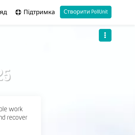
Створити PollUnit
яд
Підтримка
25
ible work
and recover