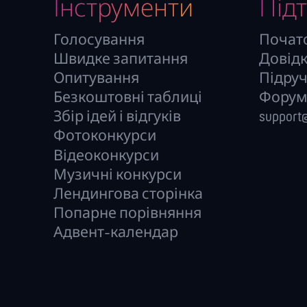
Інструменти
Під
Голосування
Почат
Швидке запитання
Довідка
Опитування
Підру
Безкоштовні таблиці
Форум
Збір ідей і відгуків
support@
Фотоконкурси
Відеоконкурси
Музичні конкурси
Лендингова сторінка
Попарне порівняння
Адвент-календар