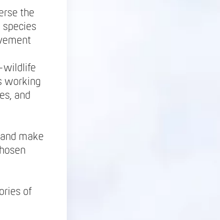
erse the
 species
ovement
wildlife
s working
es, and
s, and make
chosen
ories of