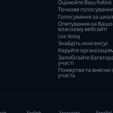
Оцінюйте Ваш PollUnit
Точкове голосуванн
Голосування за шка
Опитування на Ваш
власному вебсайті
Live Voting
Знайдіть консенсус
Керуйте орга­нізація
Запобігайте багатор
участі
Пожертви та внески 
участь