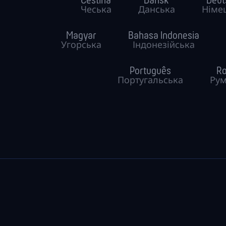
Čeština
Dansk
Deut
Чеська
Данська
Німе
Magyar
Bahasa Indonesia
Угорська
Індонезійська
Português
R
Португальська
Рум