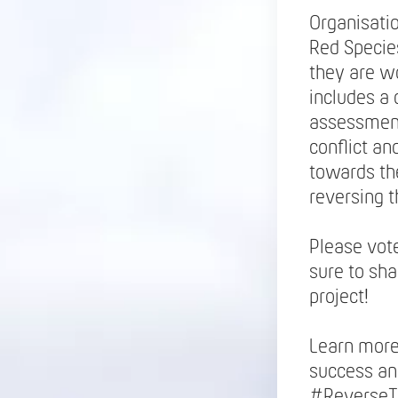
Organisati
Red Specie
they are w
includes a 
assessment
conflict a
towards the
reversing t
Please vote
sure to sha
project!
Learn more
success an
#ReverseTh