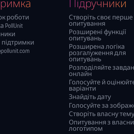
тримка
Підручники
ок роботи
Створіть своє перше
опитування
 PollUnit
Розширені функції
чники
опитувань
 підтримки
Розширена логіка
pollunit.com
розгалуження для
опитувань
Розподіляйте завда
онлайн
Голосуйте й оцінюйт
варіанти
Знайдіть дату
Голосуйте за зобра
Створіть власну тем
Опитування з власн
логотипом