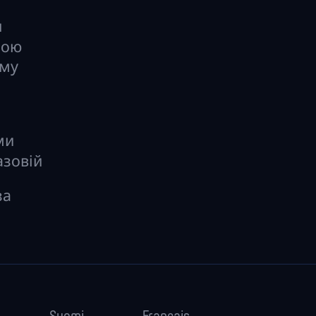
я
лою
ому
ми
азовій
за