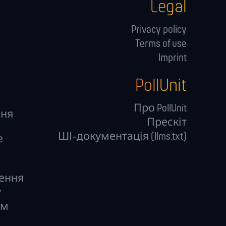
Legal
Privacy policy
Terms of use
Imprint
PollUnit
Про PollUnit
ння
Прескіт
ШІ-документація (llms.txt)
е
ження
у
им