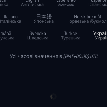
sch
English
Esperanto
Español
цька
Англійська
Esperanto
Іспанськ
Italiano
日本語
Norsk bokmål
Італійська
Японська
Норвезька (букмол
omână
Svenska
Turkce
Украї
унська
Шведська
Турецька
Украї
Усі часові значення в (GMT+00:00) UTC