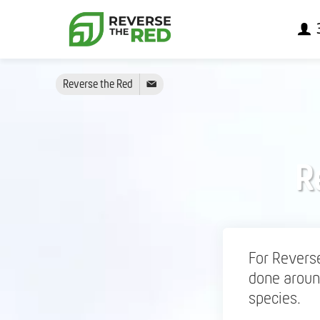
Reverse the Red
R
For Revers
done around
species.