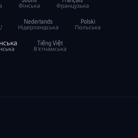
Suomi
Français
а
Фінська
Французька
Nederlands
Polski
)
Нідерландська
Польська
нська
Tiếng Việt
нська
В’єтнамська