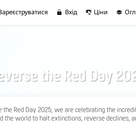
Зареєструватися
Вхід
Ціни
Огл
everse the Red Day 20
e the Red Day 2025, we are celebrating the incred
 the world to halt extinctions, reverse declines, 