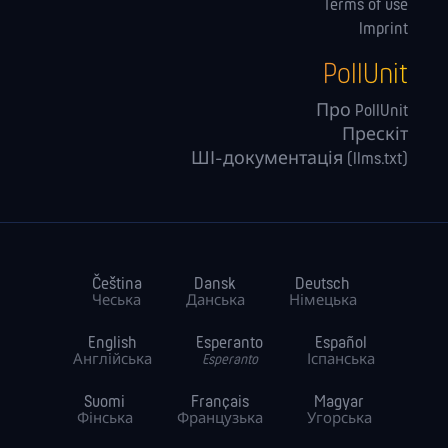
Terms of use
Imprint
PollUnit
Про PollUnit
Прескіт
ШІ-документація (llms.txt)
Čeština
Dansk
Deutsch
Чеська
Данська
Німецька
English
Esperanto
Español
Англійська
Esperanto
Іспанська
Suomi
Français
Magyar
Фінська
Французька
Угорська