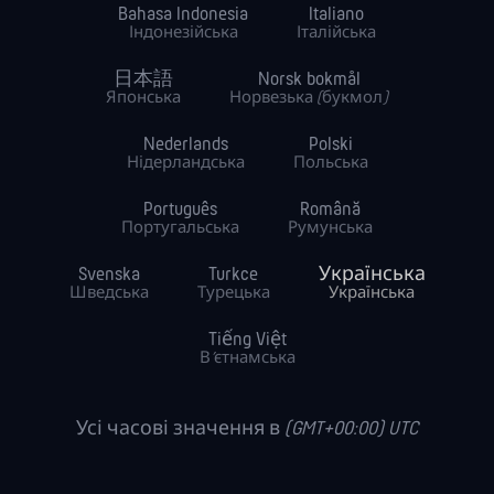
Bahasa Indonesia
Italiano
Індонезійська
Італійська
日本語
Norsk bokmål
Японська
Норвезька (букмол)
Nederlands
Polski
Нідерландська
Польська
Português
Română
Португальська
Румунська
Svenska
Turkce
Українська
Шведська
Турецька
Українська
Tiếng Việt
В’єтнамська
Усі часові значення в (GMT+00:00) UTC