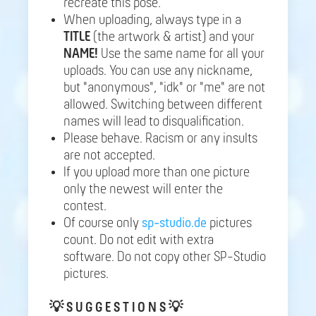
recreate this pose.
When uploading, always type in a
TITLE
(the artwork & artist) and your
NAME!
Use the same name for all your
uploads. You can use any nickname,
but "anonymous", "idk" or "me" are not
allowed. Switching between different
names will lead to disqualification.
Please behave. Racism or any insults
are not accepted.
If you upload more than one picture
only the newest will enter the
contest.
Of course only
sp-studio.de
pictures
count. Do not edit with extra
software. Do not copy other SP-Studio
pictures.
💡
S U G G E S T I O N S 💡