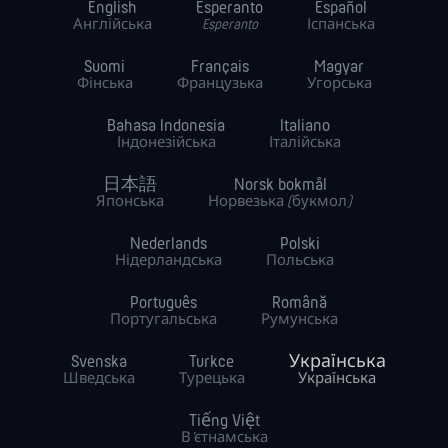
English
Esperanto
Español
Англійська
Esperanto
Іспанська
Suomi
Français
Magyar
Фінська
Французька
Угорська
Bahasa Indonesia
Italiano
Індонезійська
Італійська
日本語
Norsk bokmål
Японська
Норвезька (букмол)
Nederlands
Polski
Нідерландська
Польська
Português
Română
Португальська
Румунська
Svenska
Turkce
Українська
Шведська
Турецька
Українська
Tiếng Việt
В’єтнамська