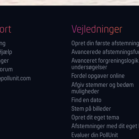
ort
Vejledninger
ang
Opret din første afstemnin
 Hjælp
Avancerede afstemningsfu
nger
Avanceret forgreningslogik 
undersøgelser
forum
Fordel opgaver online
pollunit.com
Afgiv stemmer og bedøm
muligheder
Find en dato
Stem på billeder
Opret dit eget tema
Afstemninger med dit eget 
Evaluer din PollUnit