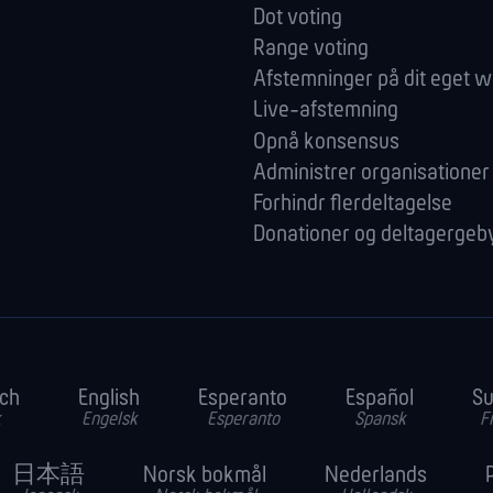
Dot voting
Range voting
Afstemninger på dit eget w
Live-afstemning
Opnå konsensus
Administrer orga­nisationer
Forhindr flerdeltagelse
Donationer og deltagergeb
ch
English
Esperanto
Español
S
k
Engelsk
Esperanto
Spansk
F
日本語
Norsk bokmål
Nederlands