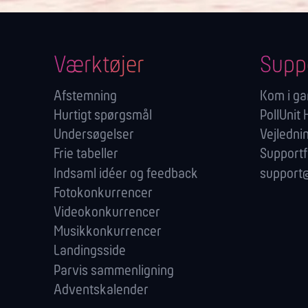
Værktøjer
Supp
Afstemning
Kom i g
Hurtigt spørgsmål
PollUnit
Undersøgelser
Vejledni
Frie tabeller
Support
Indsaml idéer og feedback
support@
Fotokonkurrencer
Videokonkurrencer
Musikkonkurrencer
Landingsside
Parvis sammenligning
Adventskalender