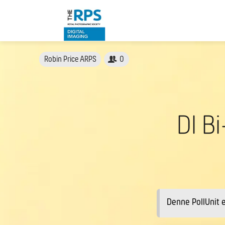
Robin Price ARPS
0
DI B
Denne PollUnit e