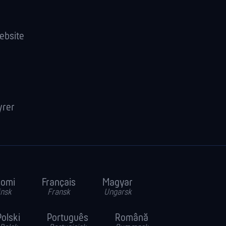
ebsite
yrer
uomi
Français
Magyar
insk
Fransk
Ungarsk
Polski
Português
Română