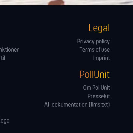
Legal
g
Privacy policy
nktioner
Terms of use
til
Imprint
PollUnit
Om PollUnit
Pressekit
AI-dokumentation (llms.txt)
logo