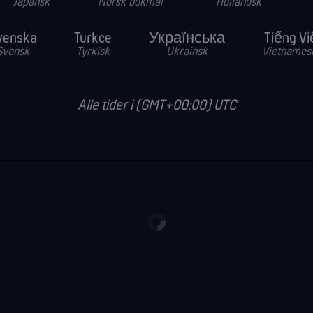
Japansk
Norsk bokmål
Hollandsk
venska
Turkce
Українська
Tiếng Vi
Svensk
Tyrkisk
Ukrainsk
Vietnames
Alle tider i (GMT+00:00) UTC