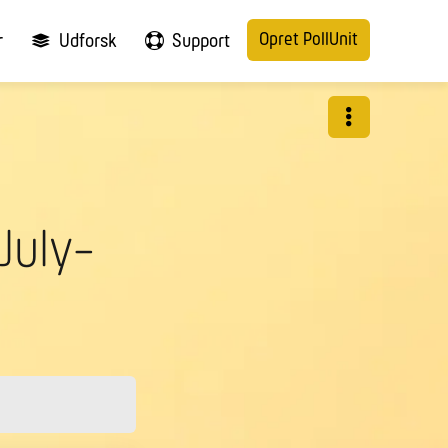
Opret PollUnit
r
Udforsk
Support
July-