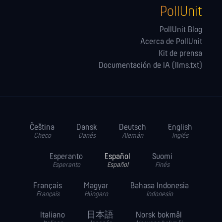
PollUnit
PollUnit Blog
Acerca de PollUnit
Kit de prensa
Documentación de IA (llms.txt)
Čeština
Dansk
Deutsch
English
Checo
Danés
Alemán
Inglés
Esperanto
Español
Suomi
Esperanto
Español
Finés
Français
Magyar
Bahasa Indonesia
Français
Húngaro
Indonesio
Italiano
日本語
Norsk bokmål