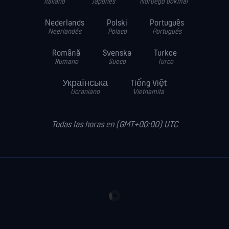
Italiano
Japonés
Noruego bokmål
Nederlands
Polski
Português
Neerlandés
Polaco
Portugués
Română
Svenska
Turkce
Rumano
Sueco
Turco
Українська
Tiếng Việt
Ucraniano
Vietnamita
Todas las horas en (GMT+00:00) UTC