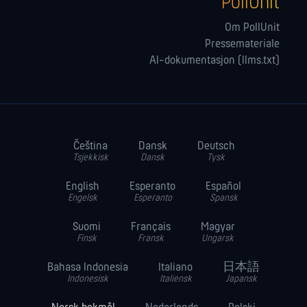
PollUnit
Om PollUnit
Pressemateriale
AI-dokumentasjon (llms.txt)
Čeština
Dansk
Deutsch
Tsjekkisk
Dansk
Tysk
English
Esperanto
Español
Engelsk
Esperanto
Spansk
Suomi
Français
Magyar
Finsk
Fransk
Ungarsk
Bahasa Indonesia
Italiano
日本語
Indonesisk
Italiensk
Japansk