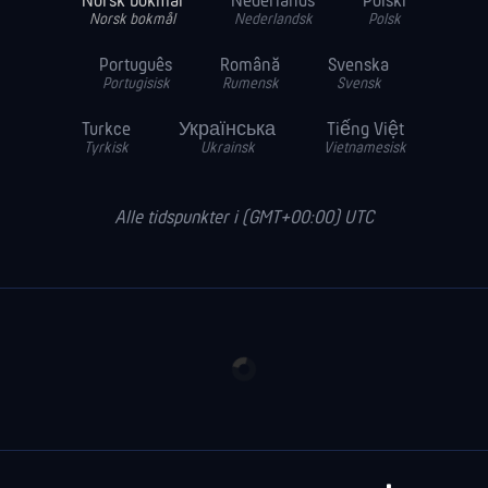
Norsk bokmål
Nederlands
Polski
Norsk bokmål
Nederlandsk
Polsk
Português
Română
Svenska
Portugisisk
Rumensk
Svensk
Turkce
Українська
Tiếng Việt
Tyrkisk
Ukrainsk
Vietnamesisk
Alle tidspunkter i (GMT+00:00) UTC