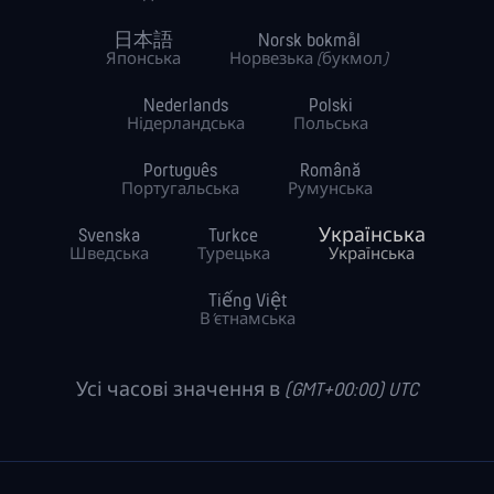
日本語
Norsk bokmål
Японська
Норвезька (букмол)
Nederlands
Polski
Нідерландська
Польська
Português
Română
Португальська
Румунська
Svenska
Turkce
Українська
Шведська
Турецька
Українська
Tiếng Việt
В’єтнамська
Усі часові значення в (GMT+00:00) UTC