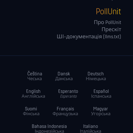
PollUnit
Про PollUnit
Прескіт
ШІ-документація (llms.txt)
Čeština
Dansk
Deutsch
Чеська
Данська
Німецька
English
Esperanto
Español
Англійська
Esperanto
Іспанська
Suomi
Français
Magyar
Фінська
Французька
Угорська
Bahasa Indonesia
Italiano
Індонезійська
Італійська