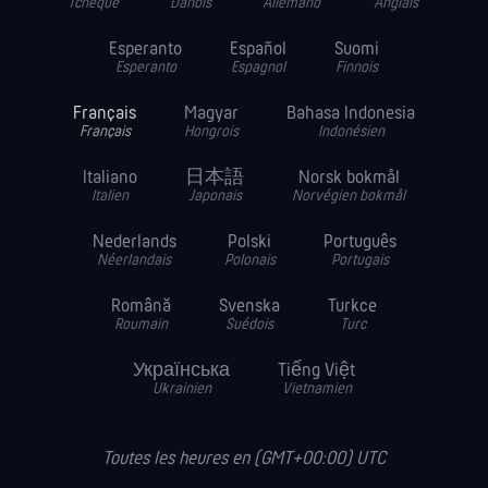
Tchèque
Danois
Allemand
Anglais
Esperanto
Español
Suomi
Esperanto
Espagnol
Finnois
Français
Magyar
Bahasa Indonesia
Français
Hongrois
Indonésien
Italiano
日本語
Norsk bokmål
Italien
Japonais
Norvégien bokmål
Nederlands
Polski
Português
Néerlandais
Polonais
Portugais
Română
Svenska
Turkce
Roumain
Suédois
Turc
Українська
Tiếng Việt
Ukrainien
Vietnamien
Toutes les heures en (GMT+00:00) UTC