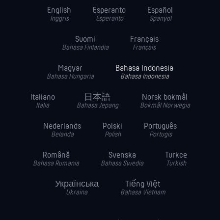
English
Esperanto
Español
Inggris
Esperanto
Spanyol
Suomi
Français
Bahasa Finlandia
Français
Magyar
Bahasa Indonesia
Bahasa Hungaria
Bahasa Indonesia
Italiano
日本語
Norsk bokmål
Italia
Bahasa Jepang
Bokmål Norwegia
Nederlands
Polski
Português
Belanda
Polish
Portugis
Română
Svenska
Turkce
Bahasa Rumania
Bahasa Swedia
Turkish
Українська
Tiếng Việt
Ukraina
Bahasa Vietnam