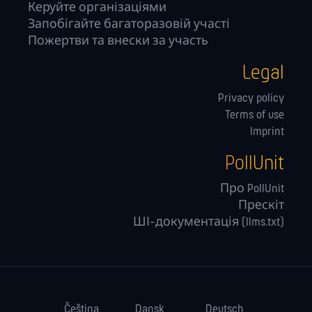
Керуйте орга­нізаціями
Запобігайте багаторазовій участі
Пожертви та внески за участь
Legal
Privacy policy
Terms of use
Imprint
PollUnit
Про PollUnit
Прескіт
ШІ-документація (llms.txt)
Čeština
Dansk
Deutsch