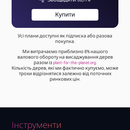
Заощадити 56,19%
Купити
Усі плани доступні як підписка або разова
покупка.
Ми витрачаємо приблизно 8% нашого
валового обороту на висаджування дерев
разом із
plant-for-the-planet.org
.
Кількість дерев, які ми фактично купуємо, може
трохи відрізнятися залежно від поточних
ринкових цін.
Інструменти