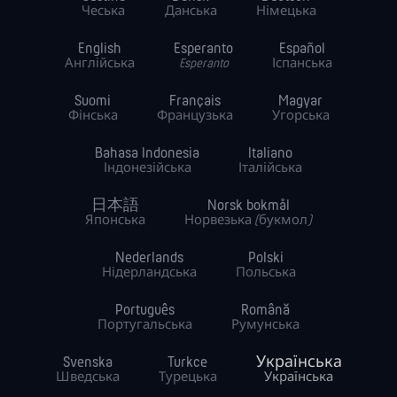
Чеська
Данська
Німецька
English
Esperanto
Español
Англійська
Esperanto
Іспанська
Suomi
Français
Magyar
Фінська
Французька
Угорська
Bahasa Indonesia
Italiano
Індонезійська
Італійська
日本語
Norsk bokmål
Японська
Норвезька (букмол)
Nederlands
Polski
Нідерландська
Польська
Português
Română
Португальська
Румунська
Svenska
Turkce
Українська
Шведська
Турецька
Українська