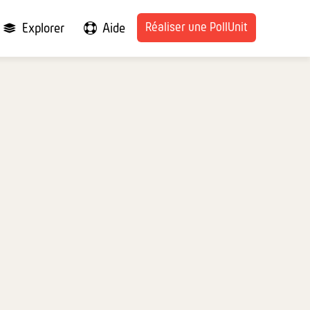
Réaliser une PollUnit
Explorer
Aide