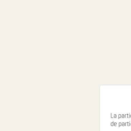
La parti
de part