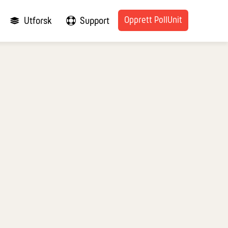
Opprett PollUnit
Utforsk
Support