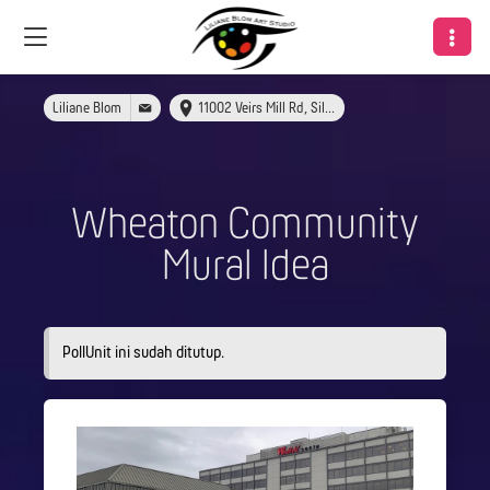
Liliane Blom
11002 Veirs Mill Rd, Silver Spring, MD 20902
Wheaton Community
Mural Idea
PollUnit ini sudah ditutup.