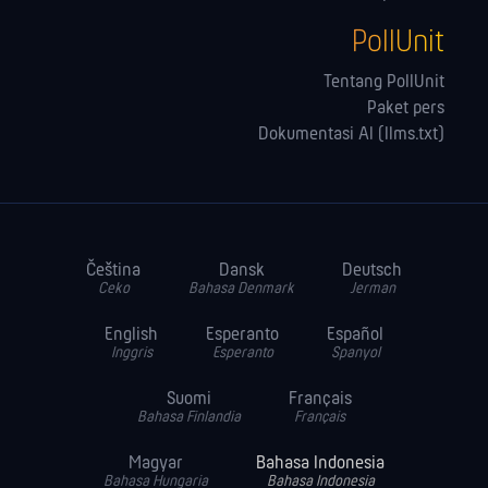
PollUnit
Tentang PollUnit
Paket pers
Dokumentasi AI (llms.txt)
Čeština
Dansk
Deutsch
Ceko
Bahasa Denmark
Jerman
English
Esperanto
Español
Inggris
Esperanto
Spanyol
Suomi
Français
Bahasa Finlandia
Français
Magyar
Bahasa Indonesia
Bahasa Hungaria
Bahasa Indonesia