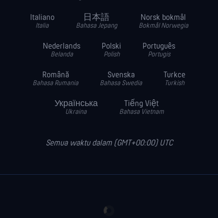
Italiano
日本語
Norsk bokmål
Italia
Bahasa Jepang
Bokmål Norwegia
Nederlands
Polski
Português
Belanda
Polish
Portugis
Română
Svenska
Turkce
Bahasa Rumania
Bahasa Swedia
Turkish
Українська
Tiếng Việt
Ukraina
Bahasa Vietnam
Semua waktu dalam (GMT+00:00) UTC