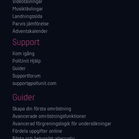
Videotävlingar
Musiktävlingar
Landningssida
Parvis jämförelse
Adventskalender
Support
Kom igång
PollUnit Hjälp
Guider
Supportforum
support@pollunit.com
Guider
Skapa din första omröstning
Avancerade omröstningsfunktioner
Avancerad förgreningslogik för undersökningar
Fördela uppgifter online
Rösta och betygsätt alternativ