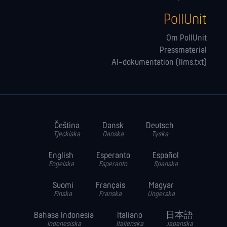
PollUnit
Om PollUnit
Pressmaterial
AI-dokumentation (llms.txt)
Čeština
Dansk
Deutsch
Tjeckiska
Danska
Tyska
English
Esperanto
Español
Engelska
Esperanto
Spanska
Suomi
Français
Magyar
Finska
Franska
Ungerska
Bahasa Indonesia
Italiano
日本語
Indonesiska
Italienska
Japanska