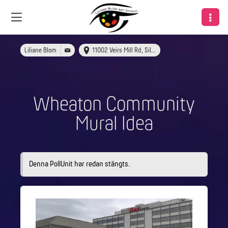
Liliane Blom
11002 Veirs Mill Rd, Silver Spring, MD 20902
Wheaton Community
Mural Idea
Denna PollUnit har redan stängts.