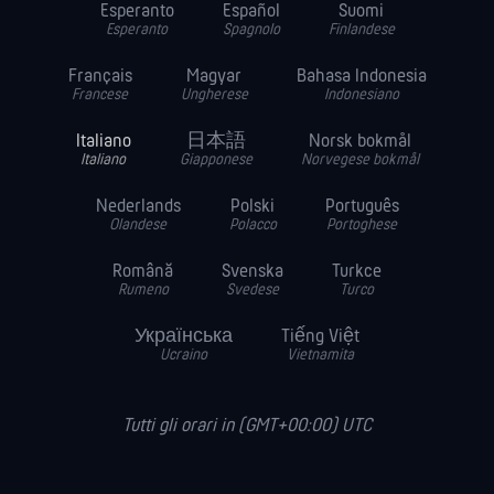
Esperanto
Español
Suomi
Esperanto
Spagnolo
Finlandese
Français
Magyar
Bahasa Indonesia
Francese
Ungherese
Indonesiano
Italiano
日本語
Norsk bokmål
Italiano
Giapponese
Norvegese bokmål
Nederlands
Polski
Português
Olandese
Polacco
Portoghese
Română
Svenska
Turkce
Rumeno
Svedese
Turco
Українська
Tiếng Việt
Ucraino
Vietnamita
Tutti gli orari in (GMT+00:00) UTC