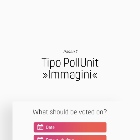
Passo 1
Tipo PollUnit
»Immagini«