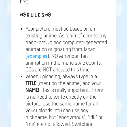
first.
📢
R U L E S 📢
Your picture must be based on an
existing anime. As “anime” counts any
hand-drawn and computer-generated
animation originating from Japan
(
examples
). NO American fan
animation in the mana style counts.
OCs are NOT allowed this time.
When uploading, always type in a
TITLE
(mention the anime) and your
NAME!
This is really important. There
is no need to write directly on the
picture. Use the same name for all
your uploads. You can use any
nickname, but "anonymous", "idk" or
"me" are not allowed. Switching