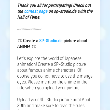
Thank you all for participating! Check out
the
contest page
on sp-studio.de with the
Hall of Fame.
~~~~~~~~~~~
🎨
Create a
SP-Studio.de
picture about
ANIME!
🎨
Let's explore the world of Japanese
animation! Create a SP-Studio picture
about famous anime characters. Of
course you do not have to use the manga
eyes. Please mention the anime in the
title when you upload your picture.
Upload your SP-Studio picture until April
20th and make sure to read the rules