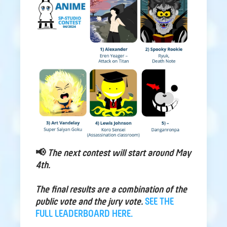
📢
The next contest will start around May
4th.
The final results are a combination of the
public vote and the jury vote.
SEE THE
FULL LEADERBOARD HERE.