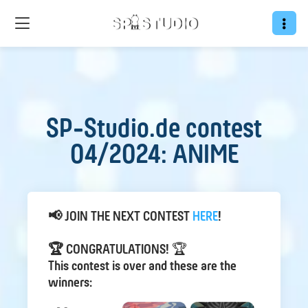
SP-Studio.de contest
04/2024: ANIME
📢 JOIN THE NEXT CONTEST
HER E
!
🏆 CONGRATULATIONS!
🏆
This contest is over and these are the
winners: