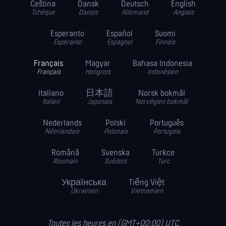
Čeština
Dansk
Deutsch
English
Tchèque
Danois
Allemand
Anglais
Esperanto
Español
Suomi
Esperanto
Espagnol
Finnois
Français
Magyar
Bahasa Indonesia
Français
Hongrois
Indonésien
Italiano
日本語
Norsk bokmål
Italien
Japonais
Norvégien bokmål
Nederlands
Polski
Português
Néerlandais
Polonais
Portugais
Română
Svenska
Turkce
Roumain
Suédois
Turc
Українська
Tiếng Việt
Ukrainien
Vietnamien
Toutes les heures en (GMT+00:00) UTC