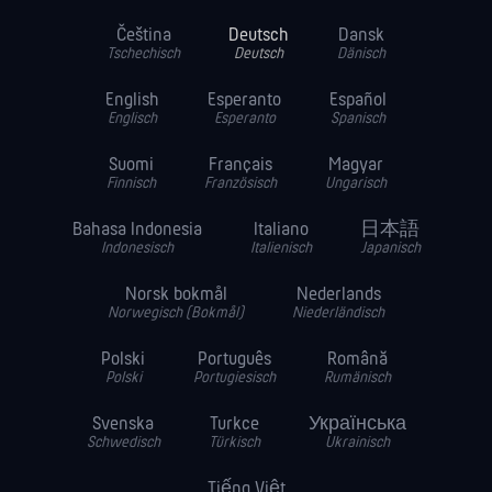
Čeština
Deutsch
Dansk
Tschechisch
Deutsch
Dänisch
English
Esperanto
Español
Englisch
Esperanto
Spanisch
Suomi
Français
Magyar
Finnisch
Französisch
Ungarisch
Bahasa Indonesia
Italiano
日本語
Indonesisch
Italienisch
Japanisch
Norsk bokmål
Nederlands
Norwegisch (Bokmål)
Niederländisch
Polski
Português
Română
Polski
Portugiesisch
Rumänisch
Svenska
Turkce
Українська
Schwedisch
Türkisch
Ukrainisch
Tiếng Việt