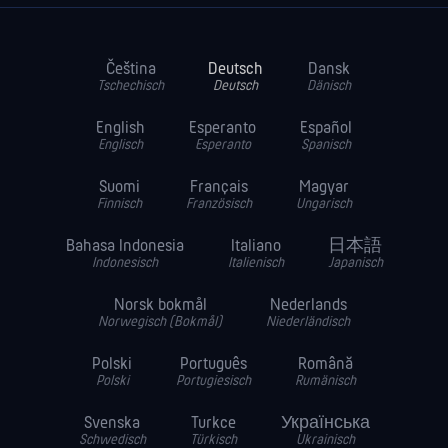
Čeština
Deutsch
Dansk
Tschechisch
Deutsch
Dänisch
English
Esperanto
Español
Englisch
Esperanto
Spanisch
Suomi
Français
Magyar
Finnisch
Französisch
Ungarisch
Bahasa Indonesia
Italiano
日本語
Indonesisch
Italienisch
Japanisch
Norsk bokmål
Nederlands
Norwegisch (Bokmål)
Niederländisch
Polski
Português
Română
Polski
Portugiesisch
Rumänisch
Svenska
Turkce
Українська
Schwedisch
Türkisch
Ukrainisch