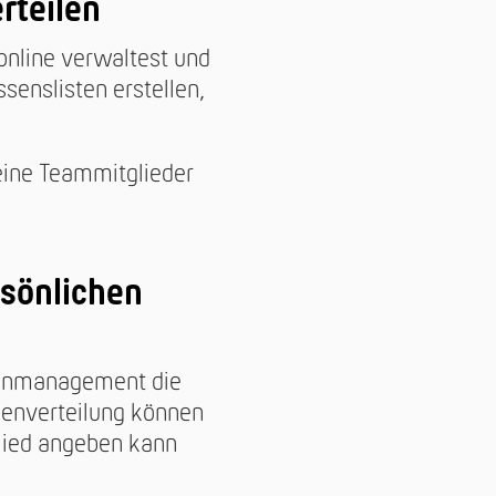
rteilen
online verwaltest und
senslisten erstellen,
ine Teammitglieder
rsönlichen
abenmanagement die
benverteilung können
lied angeben kann