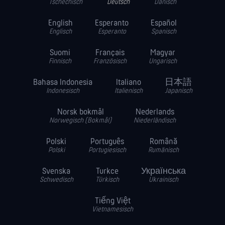
Tschechisch
Deutsch
Dänisch
English
Esperanto
Español
Englisch
Esperanto
Spanisch
Suomi
Français
Magyar
Finnisch
Französisch
Ungarisch
Bahasa Indonesia
Italiano
日本語
Indonesisch
Italienisch
Japanisch
Norsk bokmål
Nederlands
Norwegisch (Bokmål)
Niederländisch
Polski
Português
Română
Polski
Portugiesisch
Rumänisch
Svenska
Turkce
Українська
Schwedisch
Türkisch
Ukrainisch
Tiếng Việt
Vietnamesisch