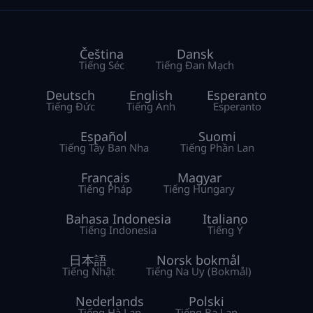
Čeština
Dansk
Tiếng Séc
Tiếng Đan Mạch
Deutsch
English
Esperanto
Tiếng Đức
Tiếng Anh
Esperanto
Español
Suomi
Tiếng Tây Ban Nha
Tiếng Phần Lan
Français
Magyar
Tiếng Pháp
Tiếng Hungary
Bahasa Indonesia
Italiano
Tiếng Indonesia
Tiếng Ý
日本語
Norsk bokmål
Tiếng Nhật
Tiếng Na Uy (Bokmål)
Nederlands
Polski
Tiếng Hà Lan
Tiếng Ba Lan