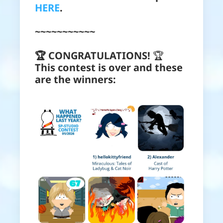
HERE
.
~~~~~~~~~~~
🏆 CONGRATULATIONS!
🏆
This contest is over and these
are the winners: