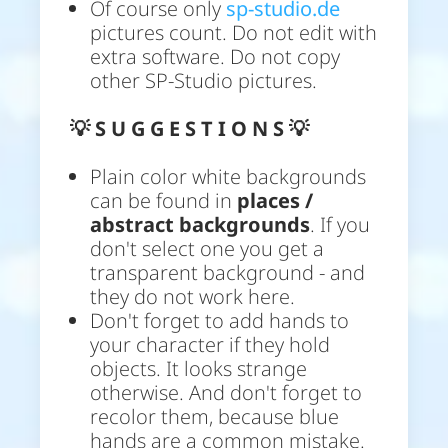
Of course only
sp-studio.de
pictures count. Do not edit with
extra software. Do not copy
other SP-Studio pictures.
💡
S U G G E S T I O N S 💡
Plain color white backgrounds
can be found in
places /
abstract backgrounds
. If you
don't select one you get a
transparent background - and
they do not work here.
Don't forget to add hands to
your character if they hold
objects. It looks strange
otherwise. And don't forget to
recolor them, because blue
hands are a common mistake.