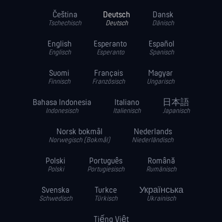
Čeština
Deutsch
Dansk
Tschechisch
Deutsch
Dänisch
English
Esperanto
Español
Englisch
Esperanto
Spanisch
Suomi
Français
Magyar
Finnisch
Französisch
Ungarisch
Bahasa Indonesia
Italiano
日本語
Indonesisch
Italienisch
Japanisch
Norsk bokmål
Nederlands
Norwegisch (Bokmål)
Niederländisch
Polski
Português
Română
Polski
Portugiesisch
Rumänisch
Svenska
Turkce
Українська
Schwedisch
Türkisch
Ukrainisch
Tiếng Việt