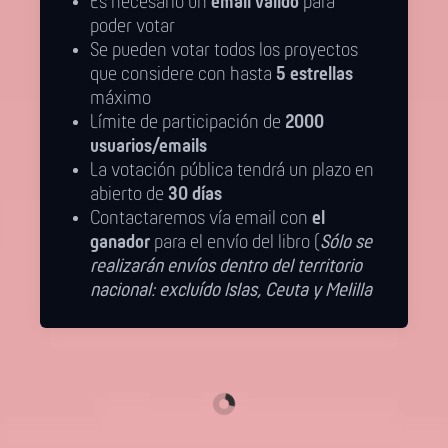
Es necesario un
email válido
para
poder votar
Se pueden votar todos los proyectos
que considere con hasta
5 estrellas
máximo
Límite de participación de
2000
usuarios/emails
La votación pública tendrá un plazo en
abierto de
30 días
Contactaremos vía email con
el
ganador
para el envío del libro (
Sólo se
realizarán envíos dentro del territorio
nacional: excluído Islas, Ceuta y Melilla