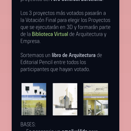
Los 3 proyectos más votados pasarán a
la Votación Final para elegir los Proyectos
que se ejecutarán en 3D y formarán parte
de la
Biblioteca Virtual
de Arquitectura y
Empresa.
Sortemaos un
libro de Arquitectura
de
Editorial Pencil entre todos los
participantes que hayan votado.
BASES: