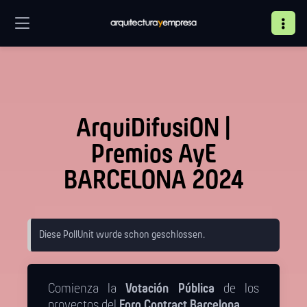
ArquiDifusiON |
Premios AyE
BARCELONA 2024
Diese PollUnit wurde schon geschlossen.
Comienza la
Votación Pública
de los
proyectos del
Foro Contract Barcelona
.