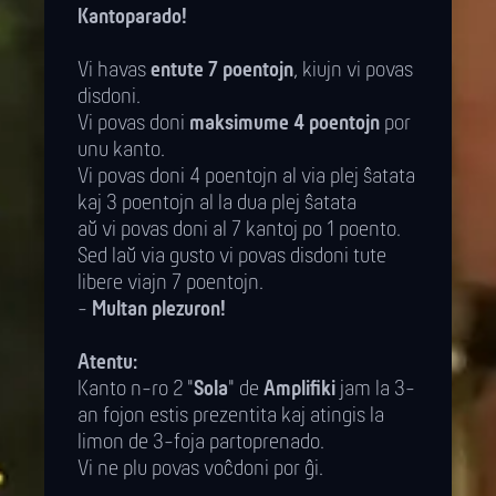
Kantoparado!
Vi havas
entute 7 poentojn
, kiujn vi povas
disdoni.
Vi povas doni
maksimume 4 poentojn
por
unu kanto.
Vi povas doni 4 poentojn al via plej ŝatata
kaj 3 poentojn al la dua plej ŝatata
aŭ vi povas doni al 7 kantoj po 1 poento.
Sed laŭ via gusto vi povas disdoni tute
libere viajn 7 poentojn.
-
Multan plezuron!
Atentu:
Kanto n-ro 2 "
Sola
" de
Amplifiki
jam la 3-
an fojon estis prezentita kaj atingis la
limon de 3-foja partoprenado.
Vi ne plu povas voĉdoni por ĝi.