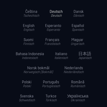
Čeština
Deutsch
Dansk
Tschechisch
Deutsch
Dänisch
English
Esperanto
Español
Englisch
Esperanto
Spanisch
Suomi
Français
Magyar
Finnisch
Französisch
Ungarisch
Bahasa Indonesia
Italiano
日本語
Indonesisch
Italienisch
Japanisch
Norsk bokmål
Nederlands
Norwegisch (Bokmål)
Niederländisch
Polski
Português
Română
Polski
Portugiesisch
Rumänisch
Svenska
Turkce
Українська
Schwedisch
Türkisch
Ukrainisch