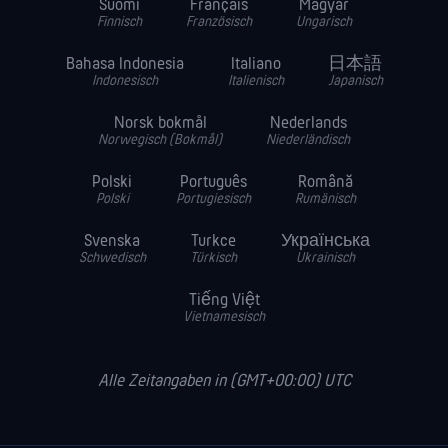
Suomi
Français
Magyar
Finnisch
Französisch
Ungarisch
Bahasa Indonesia
Italiano
日本語
Indonesisch
Italienisch
Japanisch
Norsk bokmål
Nederlands
Norwegisch (Bokmål)
Niederländisch
Polski
Português
Română
Polski
Portugiesisch
Rumänisch
Svenska
Turkce
Українська
Schwedisch
Türkisch
Ukrainisch
Tiếng Việt
Vietnamesisch
Alle Zeitangaben in (GMT+00:00) UTC