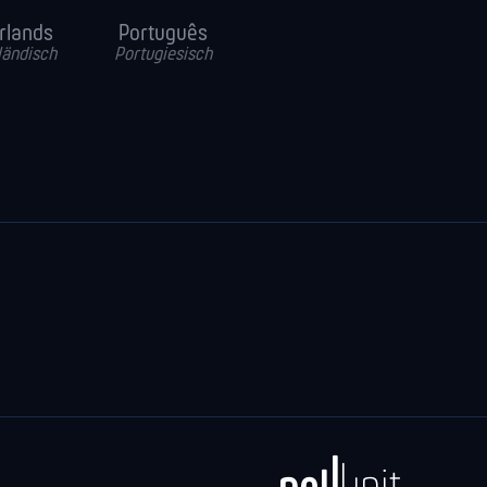
rlands
Português
ländisch
Portugiesisch