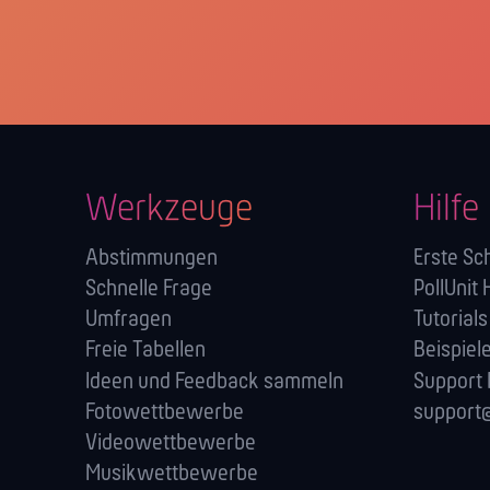
Werkzeuge
Hilfe
Abstimmungen
Erste Sch
Schnelle Frage
PollUnit 
Umfragen
Tutorials
Freie Tabellen
Beispiel
Ideen und Feedback sammeln
Support
Fotowettbewerbe
support@
Videowettbewerbe
Musikwettbewerbe