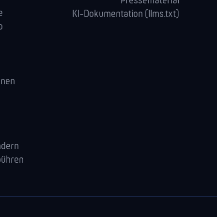
Pressematerial
e
KI-Dokumentation (llms.txt)
o
enen
ndern
bühren