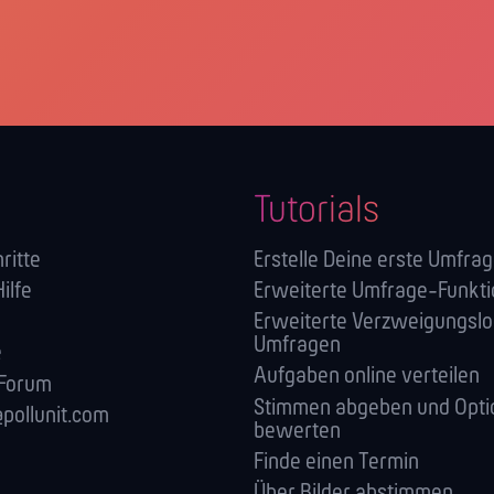
Tutorials
ritte
Erstelle Deine erste Umfra
Hilfe
Erweiterte Umfrage-Funkt
Erweiterte Verzweigungslog
Umfragen
e
Aufgaben online verteilen
 Forum
Stimmen abgeben und Opti
pollunit.com
bewerten
Finde einen Termin
Über Bilder abstimmen