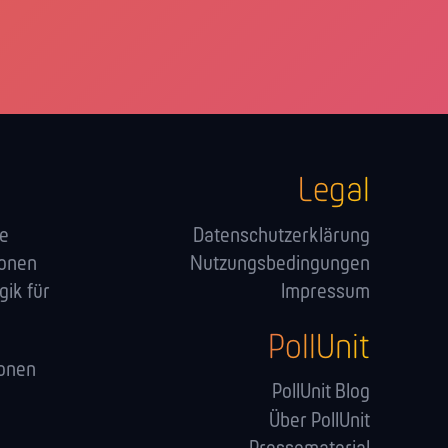
Legal
ge
Datenschutzerklärung
ionen
Nutzungsbedingungen
ik für
Impressum
PollUnit
onen
PollUnit Blog
Über PollUnit