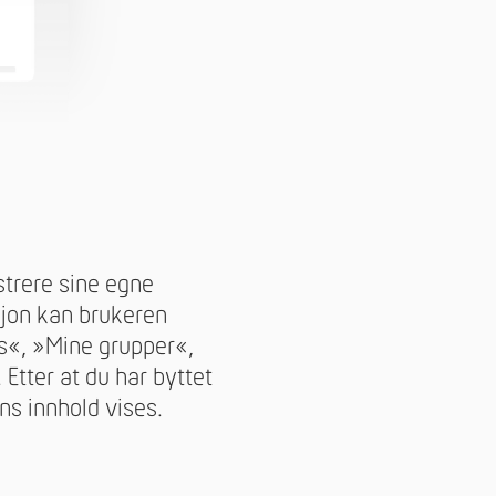
strere sine egne
sjon kan brukeren
ts«, »Mine grupper«,
tter at du har byttet
ns innhold vises.