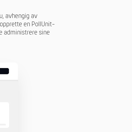
u, avhengig av
 opprette en PollUnit-
re administrere sine