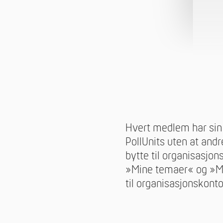
Hvert medlem har sin 
PollUnits uten at and
bytte til organisasjo
»Mine temaer« og »Min
til organisasjonskonto