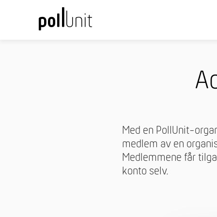
Ad
Med en PollUnit-organ
medlem av en organisa
Medlemmene får tilgan
konto selv.