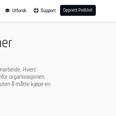
Opprett PollUnit
Utforsk
Support
ner
amarbeide. Hvert
nfor organisasjonen.
 uten å måtte kjøpe en