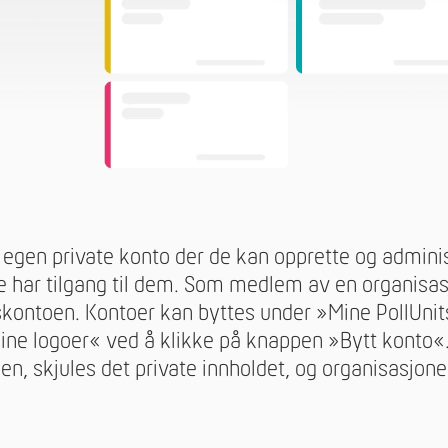
egen private konto der de kan opprette og admini
re har tilgang til dem. Som medlem av en organisa
nskontoen. Kontoer kan byttes under »Mine PollUni
e logoer« ved å klikke på knappen »Bytt konto«. E
en, skjules det private innholdet, og organisasjone