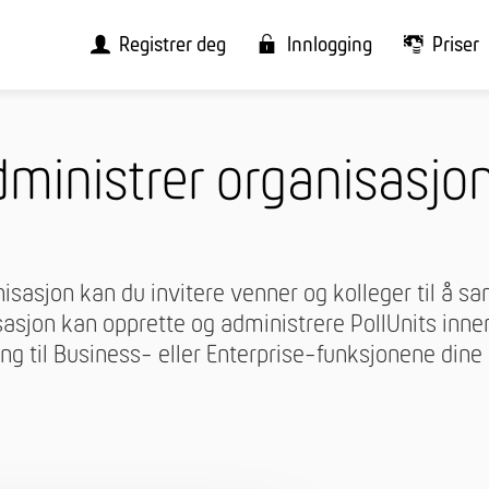
Registrer deg
Innlogging
Priser
ministrer orga­nisasjo
isasjon kan du invitere venner og kolleger til å s
sjon kan opprette og administrere PollUnits inne
g til Business- eller Enterprise-funksjonene dine