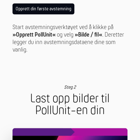
Opprett din første avstemning
Start avstemningsverktøyet ved å klikke på
»Opprett PollUnit«
og velg
»Bilde / fil«
. Deretter
legger du inn avstemningsdataene dine som
vanlig.
Steg 2
Last opp bilder til
PollUnit-en din