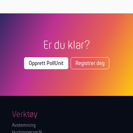
Er du klar?
Opprett PollUnit
Registrer deg
Verktøy
Avstemning
Hurtigspørsmål