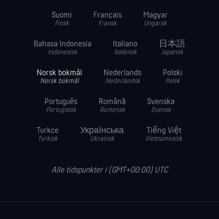
Suomi
Français
Magyar
Finsk
Fransk
Ungarsk
Bahasa Indonesia
Italiano
日本語
Indonesisk
Italiensk
Japansk
Norsk bokmål
Nederlands
Polski
Norsk bokmål
Nederlandsk
Polsk
Português
Română
Svenska
Portugisisk
Rumensk
Svensk
Turkce
Українська
Tiếng Việt
Tyrkisk
Ukrainsk
Vietnamesisk
Alle tidspunkter i (GMT+00:00) UTC