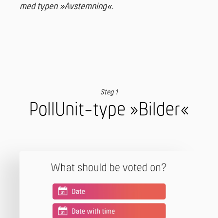
med typen »Avstemning«.
Steg 1
PollUnit-type »Bilder«