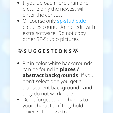
If you upload more than one
picture only the newest will
enter the contest.
Of course only
sp-studio.de
pictures count. Do not edit with
extra software. Do not copy
other SP-Studio pictures.
💡
S U G G E S T I O N S 💡
Plain color white backgrounds
can be found in
places /
abstract backgrounds
. If you
don't select one you get a
transparent background - and
they do not work here.
Don't forget to add hands to
your character if they hold
objects. It looks strange