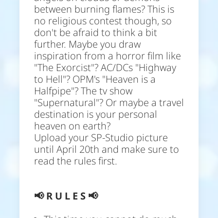
between burning flames? This is
no religious contest though, so
don't be afraid to think a bit
further. Maybe you draw
inspiration from a horror film like
"The Exorcist"? AC/DCs "Highway
to Hell"? OPM's "Heaven is a
Halfpipe"? The tv show
"Supernatural"? Or maybe a travel
destination is your personal
heaven on earth?
Upload your SP-Studio picture
until April 20th and make sure to
read the rules first.
📢
R U L E S 📢