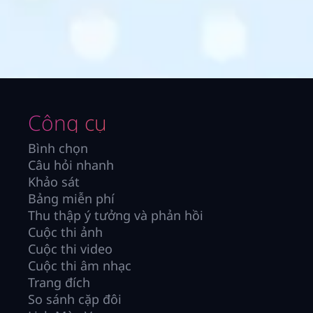
Công cụ
Bình chọn
Câu hỏi nhanh
Khảo sát
Bảng miễn phí
Thu thập ý tưởng và phản hồi
Cuộc thi ảnh
Cuộc thi video
Cuộc thi âm nhạc
Trang đích
So sánh cặp đôi