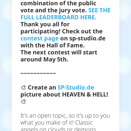
combination of the public
vote and the jury vote.
SEE THE
FULL LEADERBOARD HERE.
Thank you all for
participating! Check out the
contest page
on sp-studio.de
with the Hall of Fame.
The next contest will start
around May 5th.
~~~~~~~~~~~
🎨
Create an
SP-Studio.de
picture about HEAVEN & HELL!
🎨
It's an open topic, so it's up to you
what you make of it! Classic
angels on clouds or demons