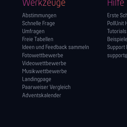
Werkzeuge
Hilfe
Abstimmungen
Erste Sch
Schnelle Frage
PollUnit 
Umfragen
Tutorials
Freie Tabellen
Beispiel
Ideen und Feedback sammeln
Support
Fotowettbewerbe
support@
Videowettbewerbe
Musikwettbewerbe
Landingpage
Paarweiser Vergleich
Adventskalender