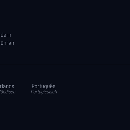
ndern
bühren
rlands
Português
ländisch
Portugiesisch