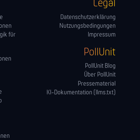
Legal
ge
Datenschutzerklärung
ionen
Nutzungsbedingungen
ik für
Impressum
PollUnit
onen
PollUnit Blog
Über PollUnit
Pressematerial
e
KI-Dokumentation (llms.txt)
o
enen