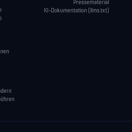
Pressematerial
e
KI-Dokumentation (llms.txt)
o
enen
ndern
bühren