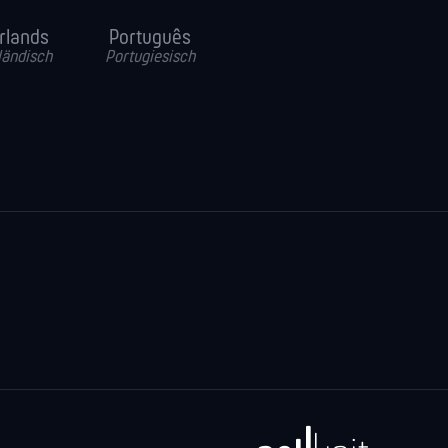
rlands
Português
ländisch
Portugiesisch