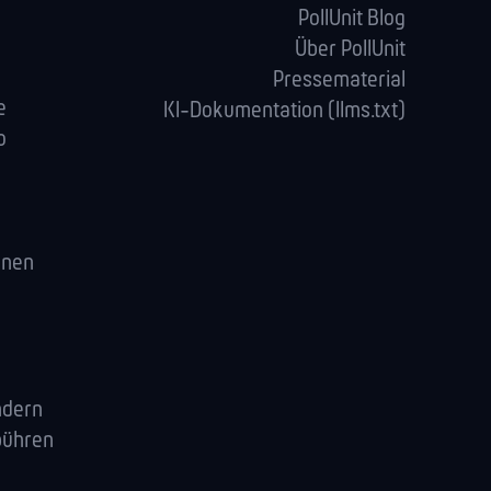
PollUnit Blog
Über PollUnit
Pressematerial
e
KI-Dokumentation (llms.txt)
o
enen
ndern
bühren