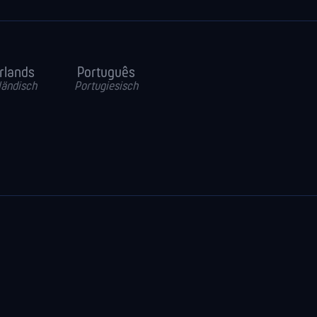
rlands
Português
ländisch
Portugiesisch