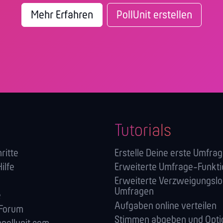
Mehr Erfahren
PollUnit erstellen
Tutorials
ritte
Erstelle Deine erste Umfra
Hilfe
Erweiterte Umfrage-Funkt
Erweiterte Verzweigungslog
Umfragen
e
Aufgaben online verteilen
 Forum
Stimmen abgeben und Opti