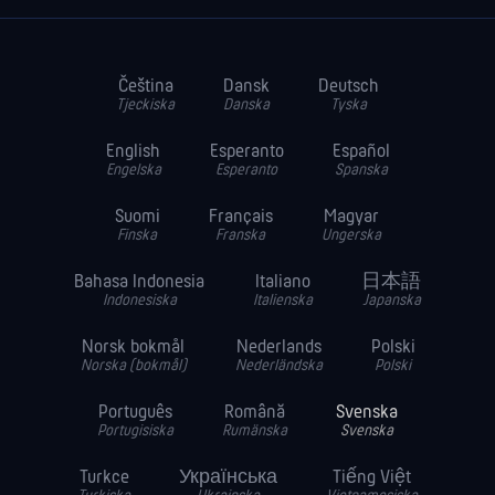
Čeština
Dansk
Deutsch
Tjeckiska
Danska
Tyska
English
Esperanto
Español
Engelska
Esperanto
Spanska
Suomi
Français
Magyar
Finska
Franska
Ungerska
Bahasa Indonesia
Italiano
日本語
Indonesiska
Italienska
Japanska
Norsk bokmål
Nederlands
Polski
Norska (bokmål)
Nederländska
Polski
Português
Română
Svenska
Portugisiska
Rumänska
Svenska
Turkce
Українська
Tiếng Việt