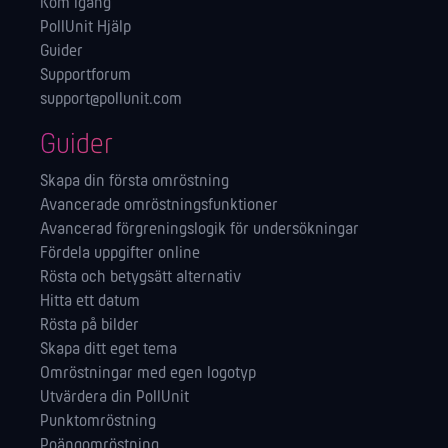
Kom igång
PollUnit Hjälp
Guider
Supportforum
support@pollunit.com
Guider
Skapa din första omröstning
Avancerade omröstningsfunktioner
Avancerad förgreningslogik för undersökningar
Fördela uppgifter online
Rösta och betygsätt alternativ
Hitta ett datum
Rösta på bilder
Skapa ditt eget tema
Omröstningar med egen logotyp
Utvärdera din PollUnit
Punktomröstning
Poängomröstning