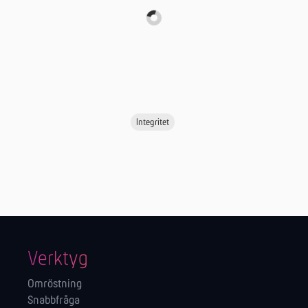
Integritet
Verktyg
Omröstning
Snabbfråga