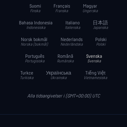
Suomi
Français
Magyar
Finska
Franska
Ungerska
Bahasa Indonesia
Italiano
日本語
Indonesiska
Italienska
Japanska
Norsk bokmål
Nederlands
Polski
Norska (bokmål)
Nederländska
Polski
Português
Română
Svenska
Portugisiska
Rumänska
Svenska
Turkce
Українська
Tiếng Việt
Turkiska
Ukrainska
Vietnamesiska
Alla tidsangivelser i (GMT+00:00) UTC