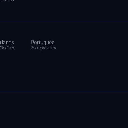
rlands
Português
ländisch
Portugiesisch