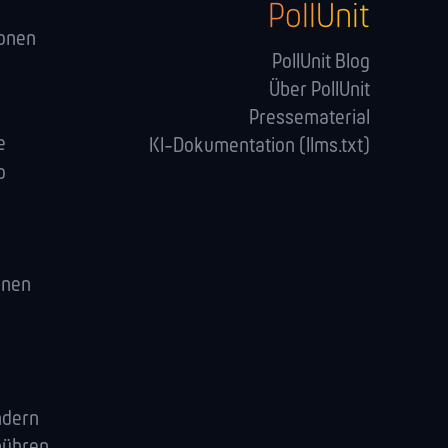
PollUnit
onen
PollUnit Blog
Über PollUnit
Pressematerial
e
KI-Dokumentation (llms.txt)
o
enen
ndern
bühren