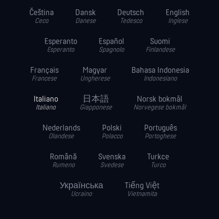
Čeština
Dansk
Deutsch
English
Ceco
Danese
Tedesco
Inglese
Esperanto
Español
Suomi
Esperanto
Spagnolo
Finlandese
Français
Magyar
Bahasa Indonesia
Francese
Ungherese
Indonesiano
Italiano
日本語
Norsk bokmål
Italiano
Giapponese
Norvegese bokmål
Nederlands
Polski
Português
Olandese
Polacco
Portoghese
Română
Svenska
Turkce
Rumeno
Svedese
Turco
Українська
Tiếng Việt
Ucraino
Vietnamita