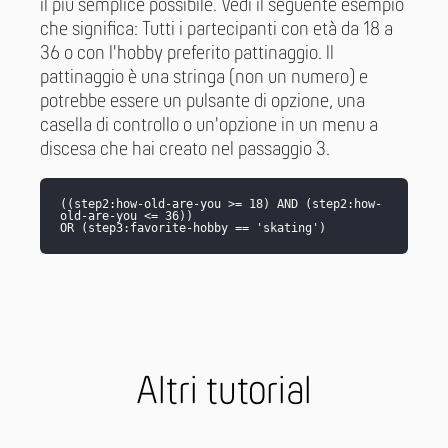
il più semplice possibile. Vedi il seguente esempio
che significa: Tutti i partecipanti con età da 18 a
36 o con l'hobby preferito pattinaggio. Il
pattinaggio è una stringa (non un numero) e
potrebbe essere un pulsante di opzione, una
casella di controllo o un'opzione in un menu a
discesa che hai creato nel passaggio 3.
((step2:how-old-are-you >= 18) AND (step2:how-
old-are-you <= 36))
OR (step3:favorite-hobby == 'skating')
Altri tutorial