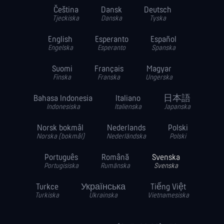
Čeština
Dansk
Deutsch
Tjeckiska
Danska
Tyska
English
Esperanto
Español
Engelska
Esperanto
Spanska
Suomi
Français
Magyar
Finska
Franska
Ungerska
Bahasa Indonesia
Italiano
日本語
Indonesiska
Italienska
Japanska
Norsk bokmål
Nederlands
Polski
Norska (bokmål)
Nederländska
Polski
Português
Română
Svenska
Portugisiska
Rumänska
Svenska
Turkce
Українська
Tiếng Việt
Turkiska
Ukrainska
Vietnamesiska