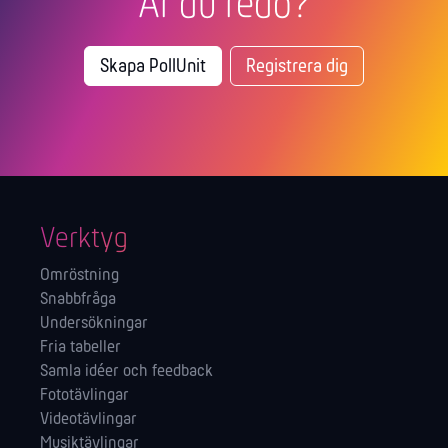
Är du redo?
Skapa PollUnit
Registrera dig
Verktyg
Omröstning
Snabbfråga
Undersökningar
Fria tabeller
Samla idéer och feedback
Fototävlingar
Videotävlingar
Musiktävlingar