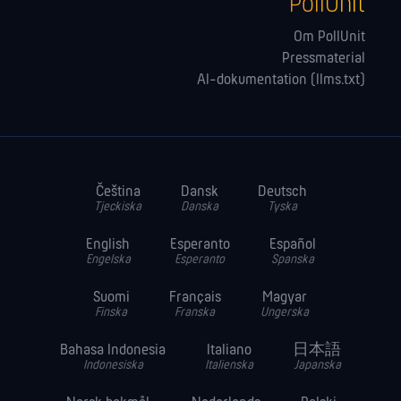
PollUnit
Om PollUnit
Pressmaterial
AI-dokumentation (llms.txt)
Čeština
Dansk
Deutsch
Tjeckiska
Danska
Tyska
English
Esperanto
Español
Engelska
Esperanto
Spanska
Suomi
Français
Magyar
Finska
Franska
Ungerska
Bahasa Indonesia
Italiano
日本語
Indonesiska
Italienska
Japanska