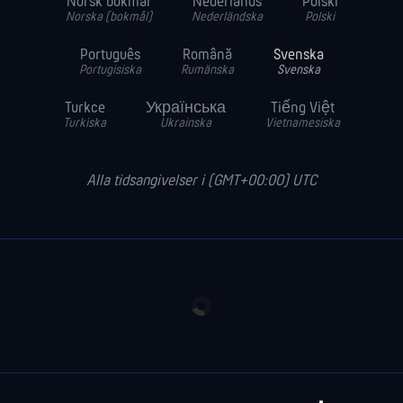
Norsk bokmål
Nederlands
Polski
Norska (bokmål)
Nederländska
Polski
Português
Română
Svenska
Portugisiska
Rumänska
Svenska
Turkce
Українська
Tiếng Việt
Turkiska
Ukrainska
Vietnamesiska
Alla tidsangivelser i (GMT+00:00) UTC