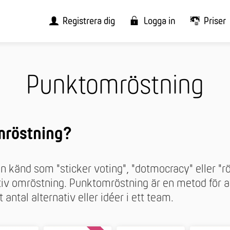
Registrera dig
Logga in
Priser
Punktomröstning
mröstning?
 känd som "sticker voting", "dotmocracy" eller "rö
iv omröstning. Punktomröstning är en metod för at
rt antal alternativ eller idéer i ett team.