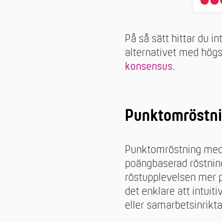
På så sätt hittar du i
alternativet med högs
konsensus
.
Punktomröstni
Punktomröstning med h
poängbaserad röstning
röstupplevelsen mer p
det enklare att intuiti
eller samarbetsinrik