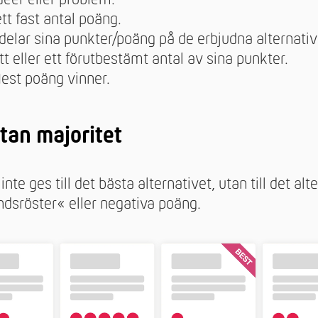
ett fast antal poäng.
rdelar sina punkter/poäng på de erbjudna alternati
itt eller ett förutbestämt antal av sina punkter.
lest poäng vinner.
utan majoritet
nte ges till det bästa alternativet, utan till det al
ndsröster« eller negativa poäng.