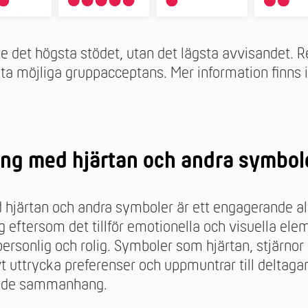
nte det högsta stödet, utan det lägsta avvisandet. Re
ta möjliga gruppacceptans. Mer information finns 
ng med hjärtan och andra symbol
järtan och andra symboler är ett engagerande altern
 eftersom det tillför emotionella och visuella el
ersonlig och rolig. Symboler som hjärtan, stjärno
vt uttrycka preferenser och uppmuntrar till deltagan
tade sammanhang.