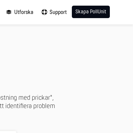
Skapa PollUnit
Utforska
Support
stning med prickar",
t identifiera problem