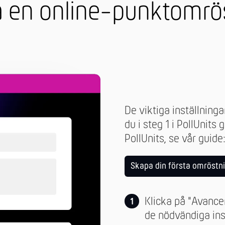
 en online-punktomrö
De viktiga inställning
du i steg 1 i PollUnits 
PollUnits, se vår guide
Skapa din första omröstn
Klicka på "Avance
de nödvändiga ins