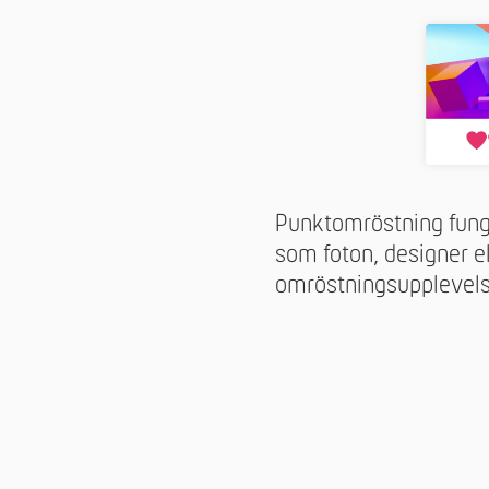
Punktomröstning funger
som foton, designer e
omröstningsupplevels