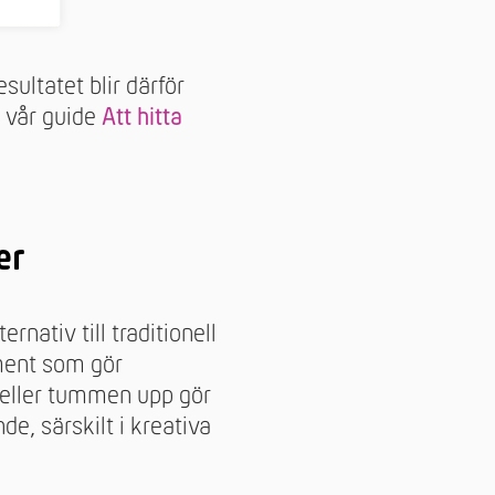
sultatet blir därför
i vår guide
Att hitta
er
ativ till traditionell
ement som gör
r eller tummen upp gör
de, särskilt i kreativa