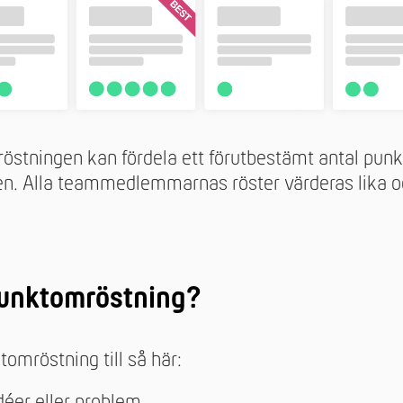
östningen kan fördela ett förutbestämt antal punk
iven. Alla teammedlemmarnas röster värderas lika 
punktomröstning?
tomröstning till så här:
déer eller problem.