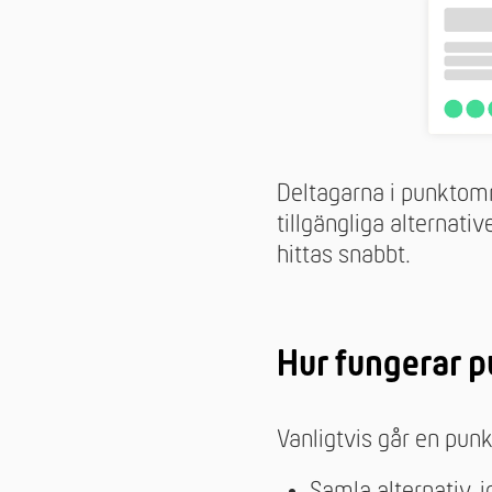
Deltagarna i punktomr
tillgängliga alternat
hittas snabbt.
Hur fungerar 
Vanligtvis går en punk
Samla alternativ, i