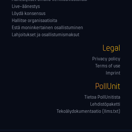
Live-äänestys
Löydä konsensus
Hallitse orga­nisaatioita
Estä moninkertainen osallistuminen
Lahjoitukset ja osallistumismaksut
Legal
Privacy policy
Terms of use
Imprint
PollUnit
Tietoa PollUnitista
Lehdistöpaketti
Tekoälydokumentaatio (llms.txt)