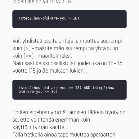
joiden ikä on yli 18 vuotta.
(step2:how-old-are-you > 18)
Voit yhdistää useita ehtoja ja muuttaa suurempi
kuin (>) -määritelmän suurempi tai yhtä suuri
kuin (>=) -määritelmäksi.
Näin saat kaikki osallistujat, joiden ikä on 18-36
vuotta (18 ja 36 mukaan lukien).
(step2:how-old-are-you >= 18) AND (step2:how-
old-are-you <= 36)
Boolen algebran ymmärtämisen tärkein hyöty on
se, että voit tehdä enemmän kuin
käyttöliittymän kautta.
Tällä hetkellä ainoa tapa muuttaa operaattori