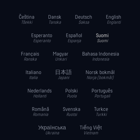
Čeština
Dansk
Deutsch
English
Tšekki
Tanska
Saksa
Englanti
Esperanto
Español
Suomi
Esperanto
Espanja
Suomi
Français
Magyar
Bahasa Indonesia
Ranska
Unkari
Indonesia
Italiano
日本語
Norsk bokmål
Italia
Japani
Norja (bokmål)
Nederlands
Polski
Português
Hollanti
Puola
Portugali
Română
Svenska
Turkce
Romania
Ruotsi
Turkki
Українська
Tiếng Việt
Ukraina
Vietnam