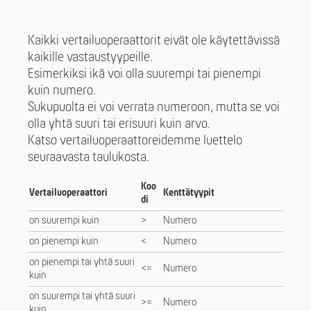
Kaikki vertailuoperaattorit eivät ole käytettävissä
kaikille vastaustyypeille.
Esimerkiksi ikä voi olla suurempi tai pienempi
kuin numero.
Sukupuolta ei voi verrata numeroon, mutta se voi
olla yhtä suuri tai erisuuri kuin arvo.
Katso vertailuoperaattoreidemme luettelo
seuraavasta taulukosta.
Koo
Vertailuoperaattori
Kenttätyypit
di
on suurempi kuin
>
Numero
on pienempi kuin
<
Numero
on pienempi tai yhtä suuri
<=
Numero
kuin
on suurempi tai yhtä suuri
>=
Numero
kuin