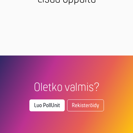
Oletko valmis?
Luo PollUnit
Rekisteröidy