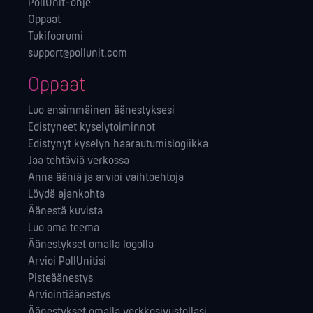
PollUnit-ohje
Oppaat
Tukifoorumi
support@pollunit.com
Oppaat
Luo ensimmäinen äänestyksesi
Edistyneet kyselytoiminnot
Edistynyt kyselyn haarautumislogiikka
Jaa tehtäviä verkossa
Anna ääniä ja arvioi vaihtoehtoja
Löydä ajankohta
Äänestä kuvista
Luo oma teema
Äänestykset omalla logolla
Arvioi PollUnitisi
Pisteäänestys
Arviointiäänestys
Äänestykset omalla verkkosivustollasi