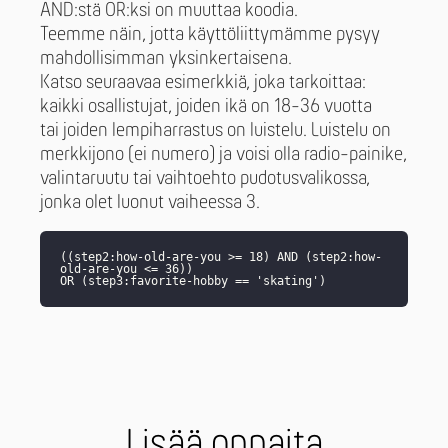
AND:stä OR:ksi on muuttaa koodia.
Teemme näin, jotta käyttöliittymämme pysyy
mahdollisimman yksinkertaisena.
Katso seuraavaa esimerkkiä, joka tarkoittaa:
kaikki osallistujat, joiden ikä on 18-36 vuotta
tai joiden lempiharrastus on luistelu. Luistelu on
merkkijono (ei numero) ja voisi olla radio-painike,
valintaruutu tai vaihtoehto pudotusvalikossa,
jonka olet luonut vaiheessa 3.
((step2:how-old-are-you >= 18) AND (step2:how-
old-are-you <= 36))
OR (step3:favorite-hobby == 'skating')
Lisää oppaita