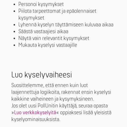
Personoi kysymykset
Piilota tarpeettomat ja epäolennaiset
kysymykset
Lyhennä kyselyn täyttämiseen kuluvaa aikaa
Säästä vastaajiesi aikaa
Näytä vain relevantit kysymykset
Mukauta kyselysi vastaajille
Luo kyselyvaiheesi
Suosittelemme, että ennen kuin luot
laajennettuja logiikoita, rakennat ensin kyselysi
kaikkine vaiheineen ja kysymyksineen.
Jos olet uusi PollUnitin käyttäjä, seuraa opasta
»
Luo verkkokyselyitä
« oppiaksesi lisää yleisistä
kyselyominaisuuksista.