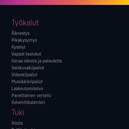
Työkalut
Äänestys
Pikakysymys
Kyselyt
Vapaat taulukot
Keraa ideoita ja palautetta
Valokuvakilpailut
Videokilpailut
Musiikkikilpailut
Laskeutumissivu
Pareittainen vertailu
Adventtikalenteri
Tuki
Aloita