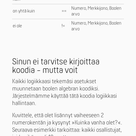
Numero, Merkkijono, Boolen
on yhtä kuin
==
arvo
Numero, Merkkijono, Boolen
ei ole
!=
arvo
Sinun ei tarvitse kirjoittaa
koodia - mutta voit
Kaikki logiikkaasi tekemäsi asetukset
muunnetaan boolen algebran koodiksi.
Järjestelmämme käyttää tätä koodia logiikkasi
hallintaan.
Kuvittele, että olet lisännyt vaiheeseen 2
numerokentän ja kysynyt »Kuinka vanha olet?«.
Seuraava esimerkki tarkoittaa: kaikki osallistujat,