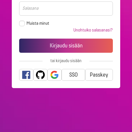
Muista minut
Unohtuiko salasanasi?
tai kirjaudu sisään
palvelulla
SSO
Passkey