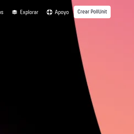
Crear PollUnit
os
Explorar
Apoyo