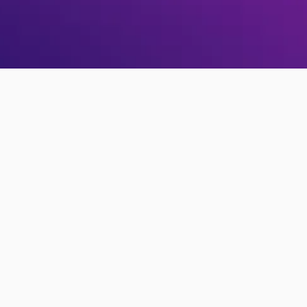
e
¿Falta el correo de desbloqueo?
Reenviar