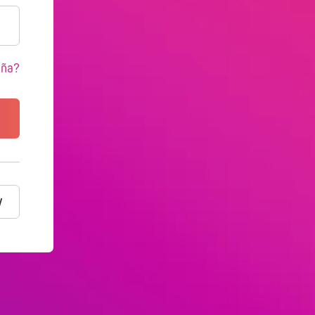
eña?
y