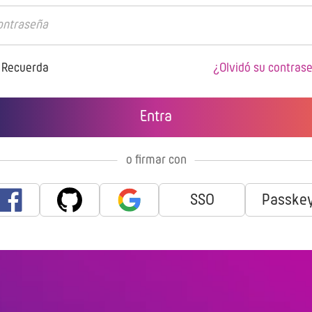
Recuerda
¿Olvidó su contras
o firmar con
SSO
Passke