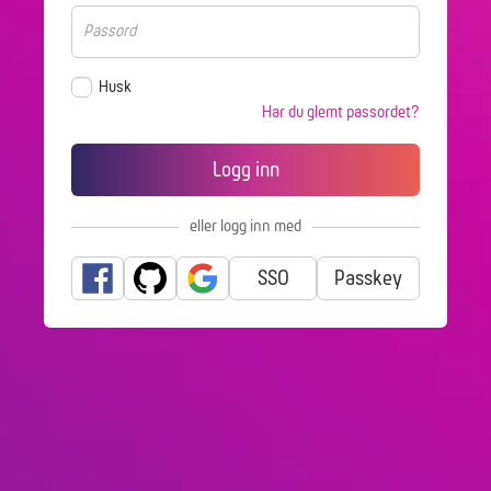
Husk
Har du glemt passordet?
eller logg inn med
SSO
Passkey