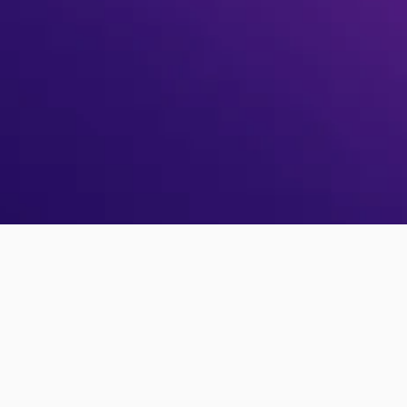
абули пароль?
Немає листа
підтвердженн
Скинути пароль