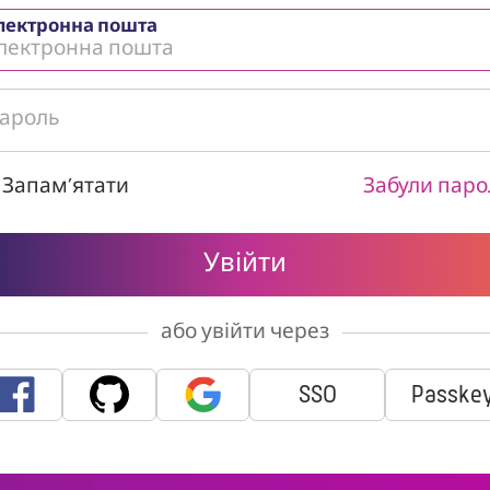
лектронна пошта
Запам’ятати
Забули паро
або увійти через
SSO
Passke