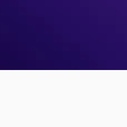
Ще немає облікового
З
запису PollUnit?