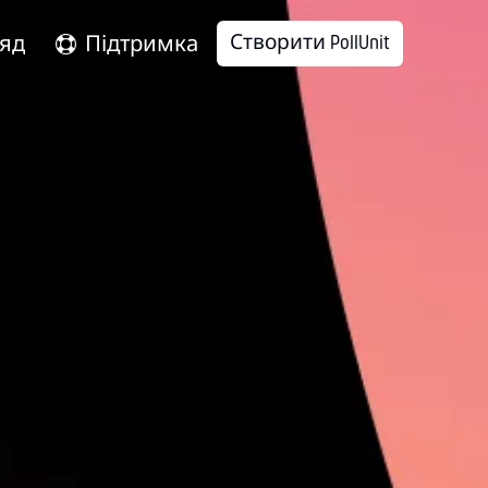
Створити PollUnit
яд
Підтримка