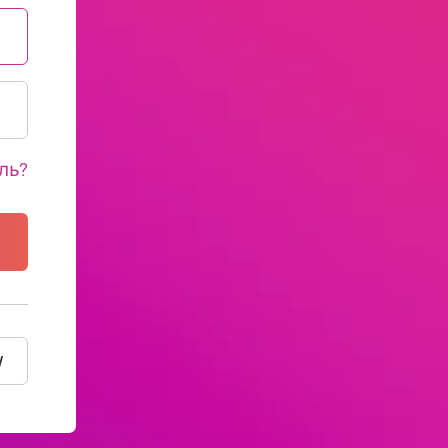
ль?
y