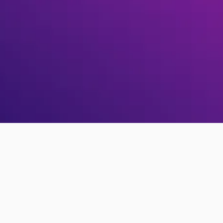
-
Немає листа для
я?
розблокування?