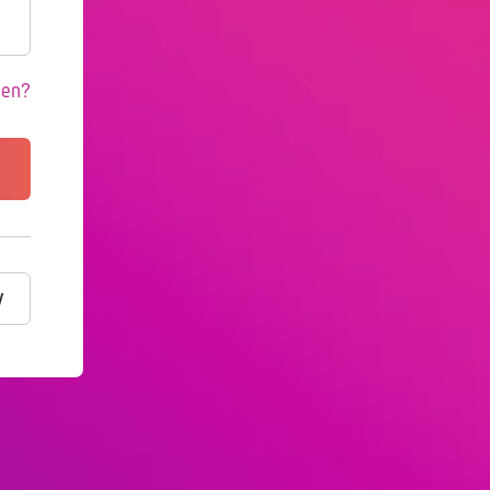
sen?
y